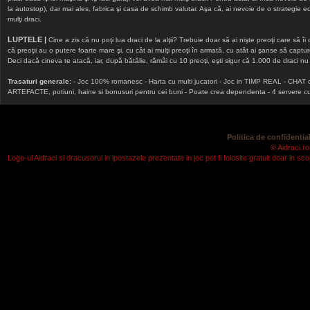
la autostop), dar mai ales, fabrica şi casa de schimb valutar. Aşa că, ai nevoie de o strategie echi
mulţi draci.
LUPTELE |
Cine a zis că nu poţi lua draci de la alţii? Trebuie doar să ai nişte preoţi care să îi
că preoţii au o putere foarte mare şi, cu cât ai mulţi preoţi în armată, cu atât ai şanse să cap
Deci dacă cineva te atacă, iar, după bătălie, rămâi cu 10 preoţi, eşti sigur că 1.000 de draci nu v
Trasaturi generale:
- Joc 100% romanesc - Harta cu multi jucatori - Joc in TIMP REAL - CHAT onlin
ARTEFACTE, potiuni, haine si bonusuri pentru cei buni - Poate crea dependenta - 4 servere cu v
Politica de confidential
© Aidraci.ro
Logo-ul Aidraci si dracusorul in ipostazele prezentate in joc pot fi folosite gratuit doar in 