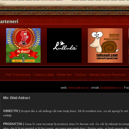
Fine Transylvania
Cadouri Lullula
Retete fine
CeVisez
Netopia Secure Payments
web:
www.aidraci.ro |
email:
joc[at]aidraci.ro |
Fac
Mic Ghid Aidraci
OBIECTIV |
Scopul tău e să strângi cât mai mulţi draci. Să fii numărul unu, ca să ajungi în rai! 
ceilalţi.
PRODUCȚIA |
Casa în care locuieşti îţi produce draci în fiecare oră. Cu cât îţi măreşti locuinţa, 
plus, dacă îţi iei maşină şi îţi faci garaj, vei avea mai mulţi draci. Pentru asta, ai însă nevoie d