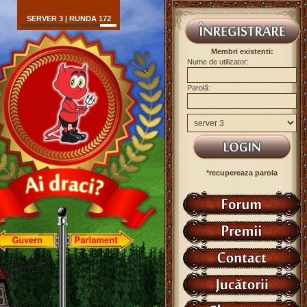
SERVER 3 | RUNDA 172
Membri existenti:
Nume de utilizator:
Parolă:
*recupereaza parola