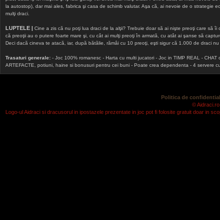
la autostop), dar mai ales, fabrica şi casa de schimb valutar. Aşa că, ai nevoie de o strategie echi
mulţi draci.
LUPTELE |
Cine a zis că nu poţi lua draci de la alţii? Trebuie doar să ai nişte preoţi care să îi
că preoţii au o putere foarte mare şi, cu cât ai mulţi preoţi în armată, cu atât ai şanse să cap
Deci dacă cineva te atacă, iar, după bătălie, rămâi cu 10 preoţi, eşti sigur că 1.000 de draci nu v
Trasaturi generale:
- Joc 100% romanesc - Harta cu multi jucatori - Joc in TIMP REAL - CHAT onlin
ARTEFACTE, potiuni, haine si bonusuri pentru cei buni - Poate crea dependenta - 4 servere cu v
Politica de confidential
© Aidraci.ro
Logo-ul Aidraci si dracusorul in ipostazele prezentate in joc pot fi folosite gratuit doar in 