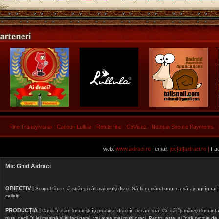
Fine Transylvania
Cadouri Lullula
Retete fine
CeVisez
Netopia Secure Payments
web:
www.aidraci.ro |
email:
joc[at]aidraci.ro |
Fac
Mic Ghid Aidraci
OBIECTIV |
Scopul tău e să strângi cât mai mulţi draci. Să fii numărul unu, ca să ajungi în rai! 
ceilalţi.
PRODUCȚIA |
Casa în care locuieşti îţi produce draci în fiecare oră. Cu cât îţi măreşti locuinţa, 
plus, dacă îţi iei maşină şi îţi faci garaj, vei avea mai mulţi draci. Pentru asta, ai însă nevoie d