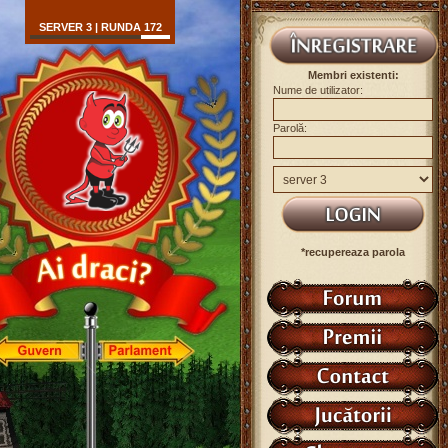
SERVER 3 | RUNDA 172
Membri existenti:
Nume de utilizator:
Parolă:
*recupereaza parola