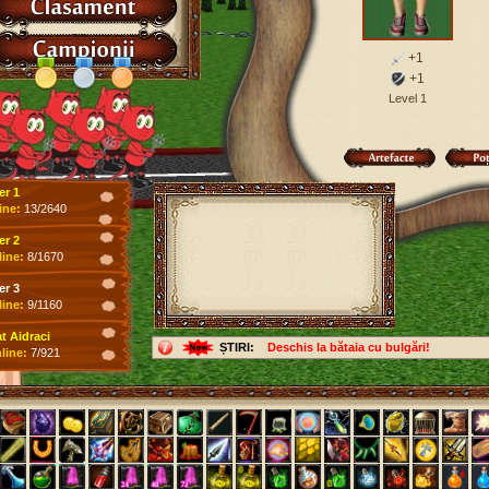
+1
+1
Level 1
er 1
ine:
13/2640
er 2
line:
8/1670
er 3
line:
9/1160
 Aidraci
ȘTIRI:
Deschis la bătaia cu bulgări!
line:
7/921