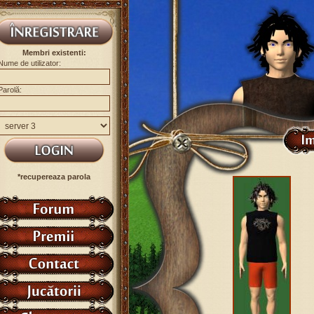
Membri existenti:
Nume de utilizator:
Parolă:
*recupereaza parola