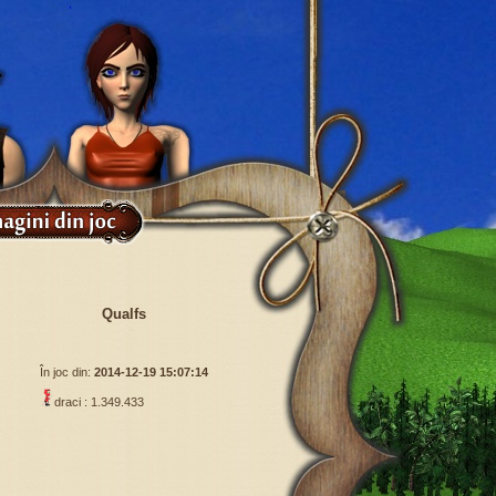
Qualfs
În joc din:
2014-12-19 15:07:14
draci : 1.349.433