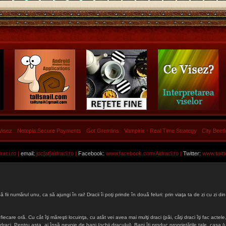
Visez
Netopia Secure Payments
Got Gremlins
Vampirix - Real Time Strategy
City Beet
aci.ro |
email:
joc[at]aidraci.ro |
Facebook:
www.facebook.com/Aidraci.ro
|
Twitter:
www.twitt
ă fii numărul unu, ca să ajungi în rai! Dracii îi poţi prinde în două feluri: prin viaţa ta de zi cu zi
iecare oră. Cu cât îţi măreşti locuinţa, cu atât vei avea mai mulţi draci (păi, câţi draci îţi fac actele, 
lţi draci. Pentru asta, ai însă nevoie de bani (ochii dracului). Bani îţi produc proprietăţile tale, cas