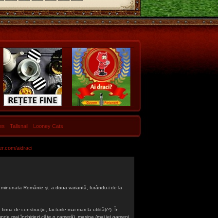
les
Tallsnail
Looney Cats
er.com/aidraci
 din minunata Românie şi, a doua variantă, furându-i de la
firma de construcţie, facturile mai mari la utilităţi?). În
a (unde mai închiriezi câte o cameră), maşina (mai iei oameni