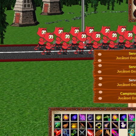
Serv
Jucători Onl
Serv
Jucători On
Serv
Jucători On
Campionat
Jucători On