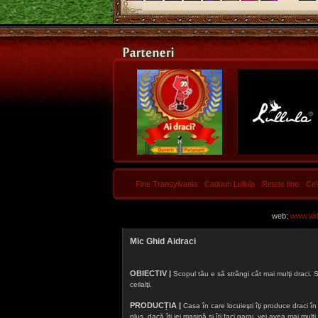
Fine Transylvania
Cadouri Lullula
Retete fine
Ce
web:
www.aidr
Mic Ghid Aidraci
OBIECTIV |
Scopul tău e să strângi cât mai mulţi draci. S
ceilalţi.
PRODUCȚIA |
Casa în care locuieşti îţi produce draci în f
plus, dacă îţi iei maşină şi îţi faci garaj, vei avea mai mu